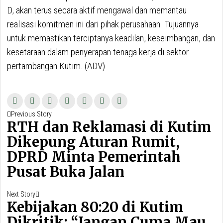
D, akan terus secara aktif mengawal dan memantau
realisasi komitmen ini dari pihak perusahaan. Tujuannya
untuk memastikan terciptanya keadilan, keseimbangan, dan
kesetaraan dalam penyerapan tenaga kerja di sektor
pertambangan Kutim. (ADV)
Navigasi
Previous
Previous Story
pos
RTH dan Reklamasi di Kutim
post:
Dikepung Aturan Rumit,
DPRD Minta Pemerintah
Pusat Buka Jalan
Next
Next Story
Kebijakan 80:20 di Kutim
post:
Dikritik: “Jangan Cuma Mau