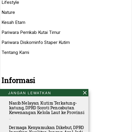
Lifestyle
Nature
Kesah Etam
Pariwara Pemkab Kutai Timur
Pariwara Diskominfo Staper Kutim
Tentang Kami
Informasi
JANGAN LEWATKAN
Tentang Kami
Nasib Nelayan Kutim Terkatung-
Pedoman Media Siber
katung, DPRD Soroti Pencabutan
Kewenangan Kelola Laut ke Provinsi
Pasang Iklan
…
Perusahaan Pers
Dermaga Kenyamukan Dikebut, DPRD