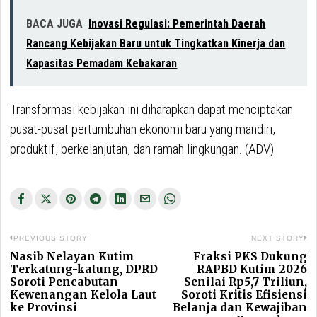
BACA JUGA
Inovasi Regulasi: Pemerintah Daerah
Rancang Kebijakan Baru untuk Tingkatkan Kinerja dan
Kapasitas Pemadam Kebakaran
Transformasi kebijakan ini diharapkan dapat menciptakan
pusat-pusat pertumbuhan ekonomi baru yang mandiri,
produktif, berkelanjutan, dan ramah lingkungan. (ADV)
Navigasi
PREVIOUS STORY
NEXT STORY
pos
Nasib Nelayan Kutim
Fraksi PKS Dukung
Previous
Ne
Terkatung-katung, DPRD
RAPBD Kutim 2026
post:
po
Soroti Pencabutan
Senilai Rp5,7 Triliun,
Kewenangan Kelola Laut
Soroti Kritis Efisiensi
ke Provinsi
Belanja dan Kewajiban