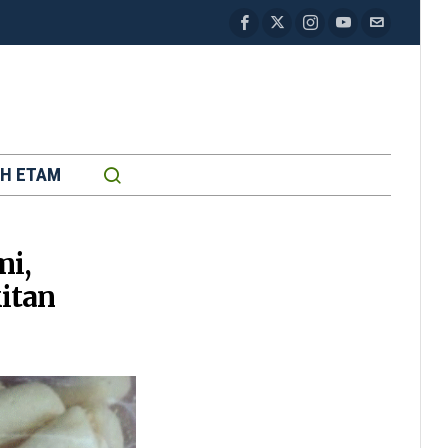
H ETAM
mi,
itan