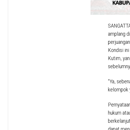
SANGATTA –
amplang di
perjuangan
Kondisi in
Kutim, ya
sebelumnya
“Ya, seben
kelompok y
Pernyataan
hukum atau
berkelanju
dapat men