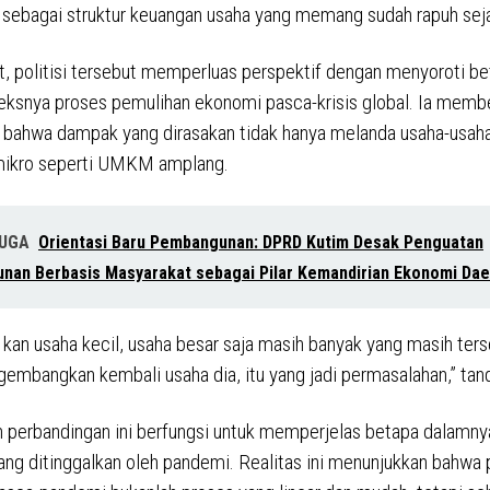
n sebagai struktur keuangan usaha yang memang sudah rapuh sej
ut, politisi tersebut memperluas perspektif dengan menyoroti be
ksnya proses pemulihan ekonomi pasca-krisis global. Ia memb
bahwa dampak yang dirasakan tidak hanya melanda usaha-usaha
 mikro seperti UMKM amplang.
JUGA
Orientasi Baru Pembangunan: DPRD Kutim Desak Penguatan
nan Berbasis Masyarakat sebagai Pilar Kemandirian Ekonomi Dae
n kan usaha kecil, usaha besar saja masih banyak yang masih ter
embangkan kembali usaha dia, itu yang jadi permasalahan,” tand
 perbandingan ini berfungsi untuk memperjelas betapa dalamny
ng ditinggalkan oleh pandemi. Realitas ini menunjukkan bahwa