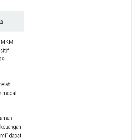
an
a UMKM
itif
19
telah
an modal
 namun
n keuangan
omi” dapat