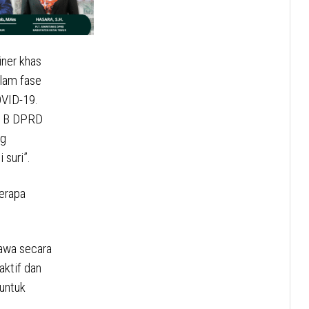
ner khas
alam fase
OVID-19.
si B DPRD
ng
 suri”.
berapa
yawa secara
aktif dan
 untuk