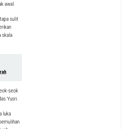
ak awal.
tapa sulit
erikan
 skala
rah
seok-seok
as Yusri.
a luka
 pemulihan