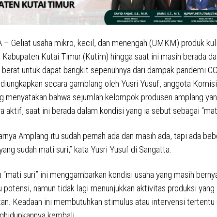
 Geliat usaha mikro, kecil, dan menengah (UMKM) produk kuli
 Kabupaten Kutai Timur (Kutim) hingga saat ini masih berada d
 berat untuk dapat bangkit sepenuhnya dari dampak pandemi C
i diungkapkan secara gamblang oleh Yusri Yusuf, anggota Komi
ng menyatakan bahwa sejumlah kelompok produsen amplang ya
 aktif, saat ini berada dalam kondisi yang ia sebut sebagai “mati
arnya Amplang itu sudah pernah ada dan masih ada, tapi ada be
ang sudah mati suri,” kata Yusri Yusuf di Sangatta.
 “mati suri” ini menggambarkan kondisi usaha yang masih bern
 potensi, namun tidak lagi menunjukkan aktivitas produksi yang 
tan. Keadaan ini membutuhkan stimulus atau intervensi tertentu
ghidupkannya kembali.