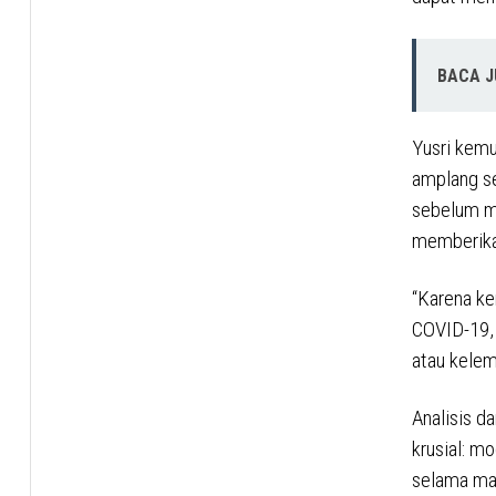
BACA 
Yusri kem
amplang s
sebelum m
memberikan
“Karena k
COVID-19, 
atau kelem
Analisis d
krusial: m
selama mas