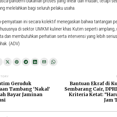
sca-pandemi bukanlah proses yang linear dan mudah, tetapi se
ng melelahkan bagi seluruh pelaku usaha.
-pernyataan ini secara kolektif menegaskan bahwa tantangan p
hususnya di sektor UMKM kuliner khas Kutim seperti amplang,
ta dan membutuhkan perhatian serta intervensi yang lebih serius
ihak. (ADV)
si
STORY
utim Geruduk
Bantuan Ekraf di K
aan Tambang ‘Nakal’
Sembarang Cair, DPR
ah Bayar Jaminan
Kriteria Ketat: “Ha
asi
Jam 