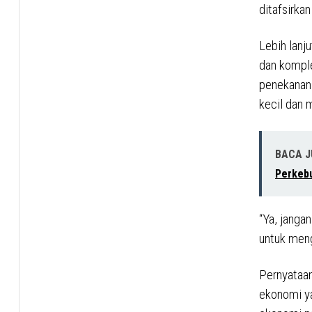
ditafsirka
Lebih lanj
dan komple
penekanan 
kecil dan
BACA 
Perkebu
“Ya, janga
untuk meng
Pernyataan
ekonomi ya