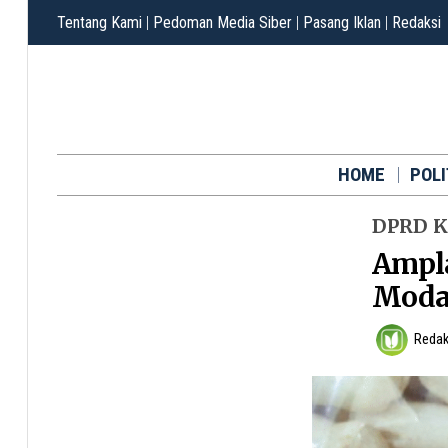
Tentang Kami
|
Pedoman Media Siber
|
Pasang Iklan
|
Redaksi
HOME
POLI
DPRD K
Ampla
Modal
Redak