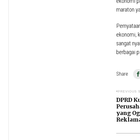
ekonomi pa
maraton ya
Pernyataan
ekonomi, k
sangat nya
berbagai p
Share
Naviga
PREVIOUS 
pos
DPRD K
Previous
Perusah
post:
yang Og
Reklam