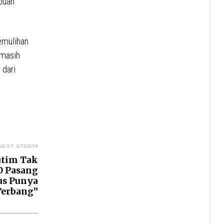
buah
emulihan
 masih
 dari
NEXT STORY
utim Tak
Next
D Pasang
post:
rus Punya
Terbang”