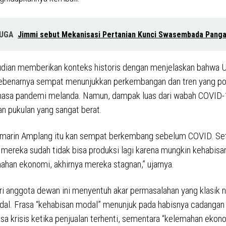
JUGA
Jimmi sebut Mekanisasi Pertanian Kunci Swasembada Pang
udian memberikan konteks historis dengan menjelaskan bahw
ebenarnya sempat menunjukkan perkembangan dan tren yang pos
asa pandemi melanda. Namun, dampak luas dari wabah COVID-
 pukulan yang sangat berat.
emarin Amplang itu kan sempat berkembang sebelum COVID. Se
mereka sudah tidak bisa produksi lagi karena mungkin kehabis
ahan ekonomi, akhirnya mereka stagnan,” ujarnya.
ari anggota dewan ini menyentuh akar permasalahan yang klasik
odal. Frasa “kehabisan modal” menunjuk pada habisnya cadanga
a krisis ketika penjualan terhenti, sementara “kelemahan ekon