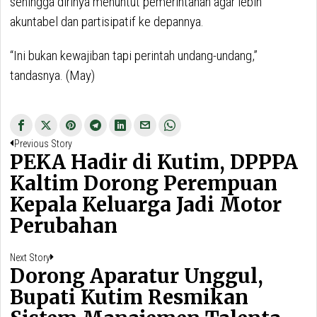
sehingga dirinya menuntut pemerintahan agar lebih
akuntabel dan partisipatif ke depannya.
“Ini bukan kewajiban tapi perintah undang-undang,”
tandasnya. (May)
Navigasi
Previous
Previous Story
pos
PEKA Hadir di Kutim, DPPPA
post:
Kaltim Dorong Perempuan
Kepala Keluarga Jadi Motor
Perubahan
Next
Next Story
Dorong Aparatur Unggul,
post:
Bupati Kutim Resmikan