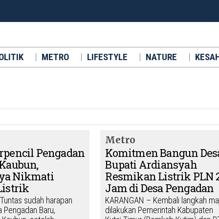
OLITIK
METRO
LIFESTYLE
NATURE
KESA
Metro
rpencil Pengadan
Komitmen Bangun Desa
 Kaubun,
Bupati Ardiansyah
ya Nikmati
Resmikan Listrik PLN 
Listrik
Jam di Desa Pengadan
Tuntas sudah harapan
KARANGAN – Kembali langkah ma
 Pengadan Baru,
dilakukan Pemerintah Kabupaten