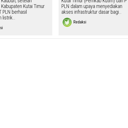
Kaubun, setelah
Kutai Timur (Pemkab Kutim) dan P
 Kabupaten Kutai Timur
PLN dalam upaya menyediakan
 PLN berhasil
akses infrastruktur dasar bagi…
 listrik…
Redaksi
si