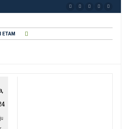
H ETAM
,
24
ju