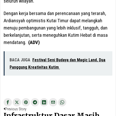
seluruh wilayah.
Dengan kerja bersama dan perencanaan yang terarah,
Ardiansyah optimistis Kutai Timur dapat melangkah
menuju pembangunan yang lebih inklusif, tangguh, dan
berkelanjutan, serta meneguhkan Kutim Hebat di masa
mendatang.
(ADV)
BACA JUGA
Festival Seni Budaya dan Magic Land, Dua
Panggung Kreativitas Kutim
Navigasi
Previous
Previous Story
pos
Infrastruktur Dasar Masih
post: