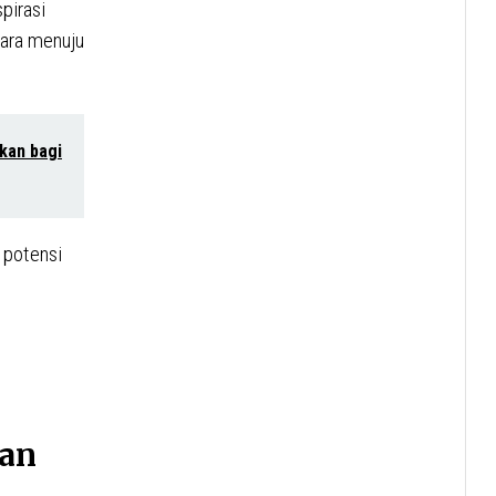
pirasi
tara menuju
kan bagi
 potensi
gan