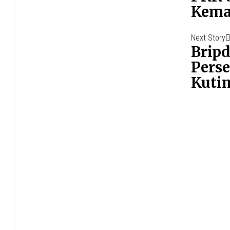
Kema
Next Story
Bripd
Pers
Kutim