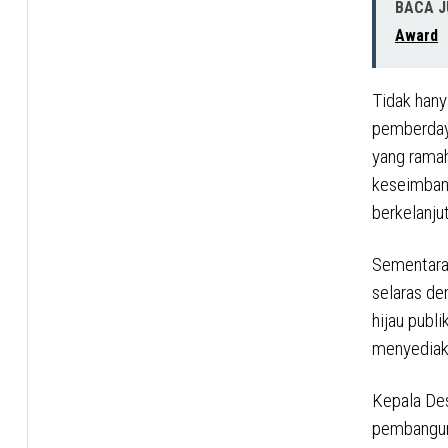
BACA 
Award
Tidak han
pemberdaya
yang rama
keseimbang
berkelanju
Sementara 
selaras de
hijau publ
menyediaka
Kepala De
pembangun