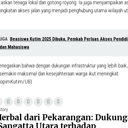
askan tenaga lokal dan gotong royong. Ia juga menyampaikan as
ningkatan akses jalan yang menjadi penghubung utama wilayah u
JUGA
Beasiswa Kutim 2025 Dibuka, Pemkab Perluas Akses Pendidi
 dan Mahasiswa
egaskan bahwa dengan dukungan infrastruktur yang lebih baik,
semakin maksimal dan kesejahteraan warga ikut meningkat.
kopimKutim/UB)
si
Story
Previous
Herbal dari Pekarangan: Dukun
post:
Sangatta Utara terhadap