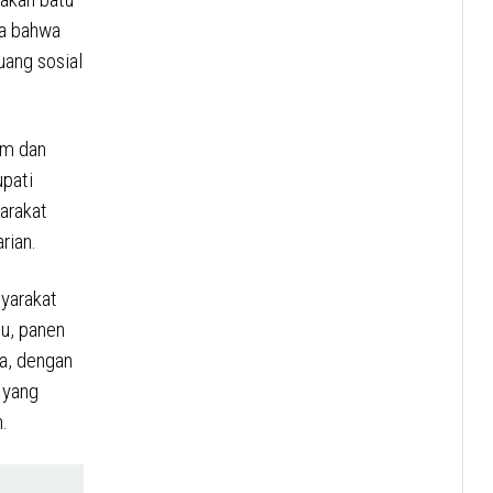
da bahwa
uang sosial
um dan
pati
arakat
rian.
yarakat
tu, panen
a, dengan
 yang
.