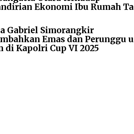
ndirian Ekonomi Ibu Rumah T
Next
a Gabriel Simorangkir
post:
embahkan Emas dan Perunggu 
 di Kapolri Cup VI 2025