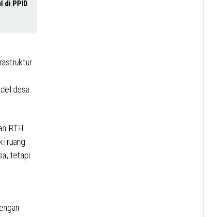
l di PPID
astruktur
odel desa
nan RTH
i ruang
a, tetapi
dengan