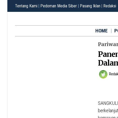
Tentang Kami
|
Pedoman Media Siber
|
Pasang Iklan
|
Redaksi
HOME
P
Pariwa
Pane
Dalam
Redak
SANGKULIR
berkelanju
kemajuan s