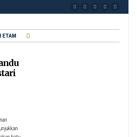
H ETAM
andu
tari
nan
unjukkan
takan batu