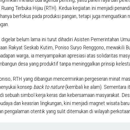
 Ruang Terbuka Hijau (RTH). Kedua kegiatan ini menjadi penan
 hanya berfokus pada produksi pangan, tetapi juga menguatkan r
ngan.
 digelar belum lama ini turut dihadiri Asisten Pemerintahan Um
aan Rakyat Seskab Kutim, Poniso Suryo Renggono, mewakili Bu
hadapan warga, ia menyampaikan apresiasi atas solidaritas masy
angun desa yang produktif tanpa meninggalkan prinsip kelesta
oniso, RTH yang dibangun mencerminkan pergeseran minat mas
 menyukai konsep
back to nature
(kembali ke alam). Sementara i
di sebuah simbol kerja keras dan kebersamaan masyarakat. Des
udaya dan keasrian lingkungan, kini menjadi magnet wisata baru
 pengalaman otentik yang sulit ditemukan di wilayah perkotaan