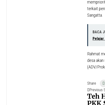
mempriorit
terkait pe
Sangatta.
BACA 
Pelajar
Rahmat men
desa akan 
(ADV/Pro
Share
Naviga
Previous 
Teh 
pos
PKK 