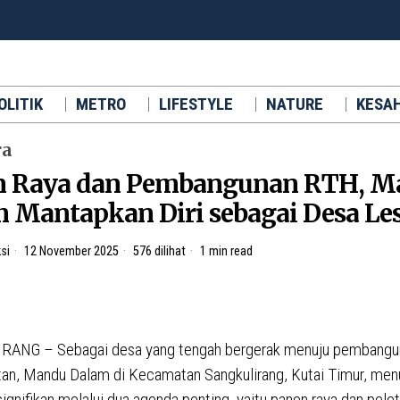
OLITIK
METRO
LIFESTYLE
NATURE
KESA
ra
n Raya dan Pembangunan RTH, M
 Mantapkan Diri sebagai Desa Les
si
12 November 2025
576 dilihat
1 min read
ANG – Sebagai desa yang tengah bergerak menuju pembangu
tan, Mandu Dalam di Kecamatan Sangkulirang, Kutai Timur, men
ignifikan melalui dua agenda penting, yaitu panen raya dan pele