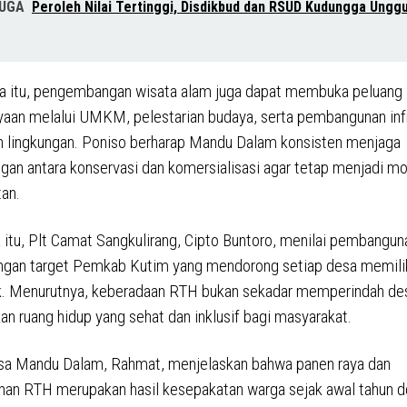
JUGA
Peroleh Nilai Tertinggi, Disdikbud dan RSUD Kudungga Unggu
ya itu, pengembangan wisata alam juga dapat membuka peluang
an melalui UMKM, pelestarian budaya, serta pembangunan infr
h lingkungan. Poniso berharap Mandu Dalam konsisten menjaga
an antara konservasi dan komersialisasi agar tetap menjadi m
tan.
itu, Plt Camat Sangkulirang, Cipto Buntoro, menilai pembangu
ngan target Pemkab Kutim yang mendorong setiap desa memilik
ik. Menurutnya, keberadaan RTH bukan sekadar memperindah des
n ruang hidup yang sehat dan inklusif bagi masyarakat.
sa Mandu Dalam, Rahmat, menjelaskan bahwa panen raya dan
an RTH merupakan hasil kesepakatan warga sejak awal tahun 