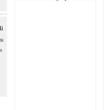
li
tik
a.