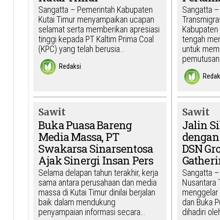
Sangatta – Pemerintah Kabupaten
Sangatta –
Kutai Timur menyampaikan ucapan
Transmigras
selamat serta memberikan apresiasi
Kabupaten 
tinggi kepada PT Kaltim Prima Coal
tengah men
(KPC) yang telah berusia…
untuk memin
pemutusan 
Redaksi
Redak
Sawit
Sawit
Buka Puasa Bareng
Jalin S
Media Massa, PT
dengan 
Swakarsa Sinarsentosa
DSN Gro
Ajak Sinergi Insan Pers
Gather
Selama delapan tahun terakhir, kerja
Sangatta –
sama antara perusahaan dan media
Nusantara 
massa di Kutai Timur dinilai berjalan
menggelar 
baik dalam mendukung
dan Buka P
penyampaian informasi secara…
dihadiri ol