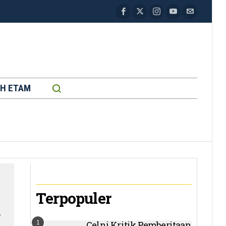
H ETAM
Terpopuler
i
1
Celni Kritik Pemberitaan