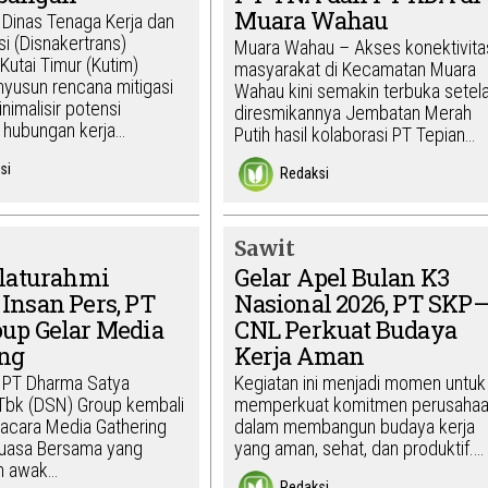
Muara Wahau
 Dinas Tenaga Kerja dan
i (Disnakertrans)
Muara Wahau – Akses konektivita
Kutai Timur (Kutim)
masyarakat di Kecamatan Muara
yusun rencana mitigasi
Wahau kini semakin terbuka setel
imalisir potensi
diresmikannya Jembatan Merah
hubungan kerja…
Putih hasil kolaborasi PT Tepian…
si
Redaksi
Sawit
ilaturahmi
Gelar Apel Bulan K3
Insan Pers, PT
Nasional 2026, PT SKP
up Gelar Media
CNL Perkuat Budaya
ing
Kerja Aman
 PT Dharma Satya
Kegiatan ini menjadi momen untuk
Tbk (DSN) Group kembali
memperkuat komitmen perusaha
acara Media Gathering
dalam membangun budaya kerja
uasa Bersama yang
yang aman, sehat, dan produktif.…
eh awak…
Redaksi