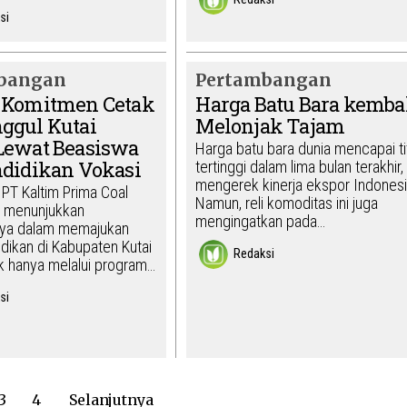
si
bangan
Pertambangan
 Komitmen Cetak
Harga Batu Bara kemba
ggul Kutai
Melonjak Tajam
Lewat Beasiswa
Harga batu bara dunia mencapai ti
ndidikan Vokasi
tertinggi dalam lima bulan terakhir,
mengerek kinerja ekspor Indonesi
 PT Kaltim Prima Coal
Namun, reli komoditas ini juga
s menunjukkan
mengingatkan pada…
ya dalam memajukan
dikan di Kabupaten Kutai
Redaksi
ak hanya melalui program…
si
3
4
Selanjutnya