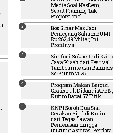
Media Soal NasDem,
Sebut Framing Tak
s
Proporsional
ah
2
Bos Sinar Mas Jadi
Pemegang Saham BUMI
Rp 262,49 Miliar, Ini
Profilnya
3
Simfoni Sukacita di Kabo
Jaya: Kisah dari Festival
Tambourine dan Banners
Se-Kutim 2025
–
4
Program Makan Bergizi
Gratis Full Didanai APBN,
Kutim Dapat 57 Titik
5
KNPI Soroti Dua Sisi
an
Gerakan Sipil di Kutim,
dari Tegas Lawan
Pemerasan hingga
Dukung Aspirasi Berdata