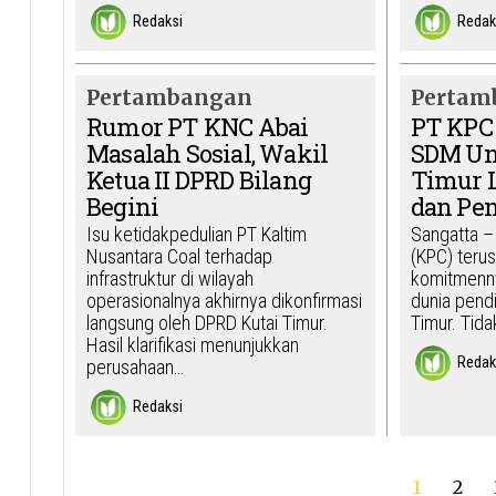
Redaksi
Redak
Pertambangan
Pertam
Rumor PT KNC Abai
PT KPC
Masalah Sosial, Wakil
SDM Un
Ketua II DPRD Bilang
Timur 
Begini
dan Pe
Isu ketidakpedulian PT Kaltim
Sangatta –
Nusantara Coal terhadap
(KPC) teru
infrastruktur di wilayah
komitmenn
operasionalnya akhirnya dikonfirmasi
dunia pendi
langsung oleh DPRD Kutai Timur.
Timur. Tid
Hasil klarifikasi menunjukkan
Redak
perusahaan…
Redaksi
1
2