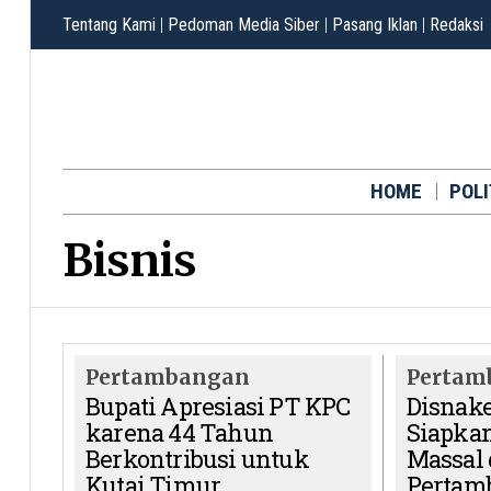
Tentang Kami
|
Pedoman Media Siber
|
Pasang Iklan
|
Redaksi
HOME
POLI
Bisnis
Pertambangan
Pertam
Bupati Apresiasi PT KPC
Disnake
karena 44 Tahun
Siapkan
Berkontribusi untuk
Massal 
Kutai Timur
Pertam