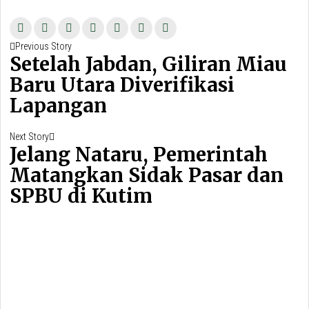
Navigasi
Previous
Previous Story
pos
Setelah Jabdan, Giliran Miau
post:
Baru Utara Diverifikasi
Lapangan
Next
Next Story
Jelang Nataru, Pemerintah
post:
Matangkan Sidak Pasar dan
SPBU di Kutim