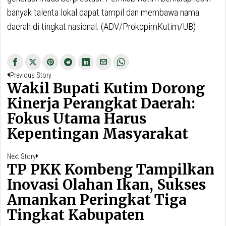
banyak talenta lokal dapat tampil dan membawa nama
daerah di tingkat nasional. (ADV/ProkopimKutim/UB)
Navigasi
Previous
Previous Story
pos
Wakil Bupati Kutim Dorong
post:
Kinerja Perangkat Daerah:
Fokus Utama Harus
Kepentingan Masyarakat
Next
Next Story
TP PKK Kombeng Tampilkan
post:
Inovasi Olahan Ikan, Sukses
Amankan Peringkat Tiga
Tingkat Kabupaten