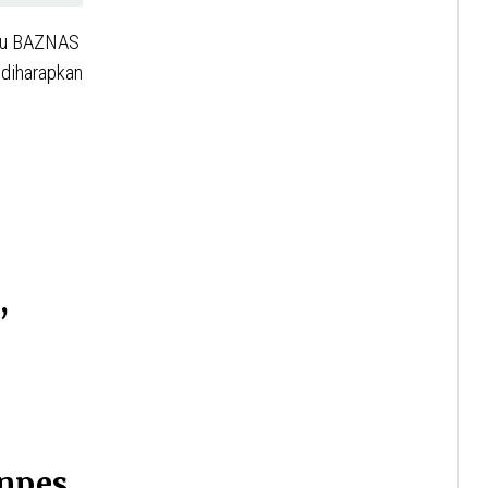
ntu BAZNAS
 diharapkan
,
onpes