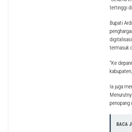
tertinggi d
Bupati Ar
penghargaa
digitalisa
termasuk d
“Ke depan
kabupaten,
Ia juga me
Menurutnya
penopang 
BACA 