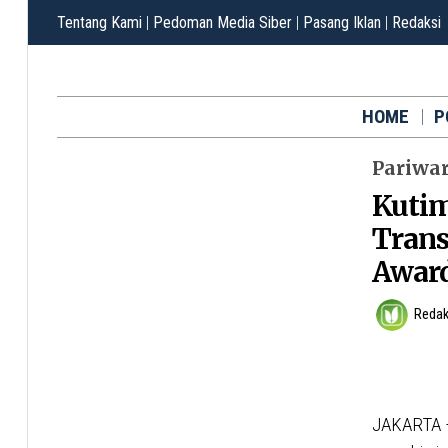
Tentang Kami
|
Pedoman Media Siber
|
Pasang Iklan
|
Redaksi
HOME
P
Pariwa
Kutim
Trans
Award
Redak
JAKARTA –