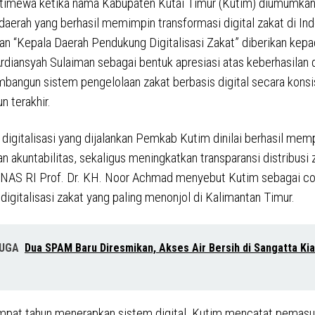
stimewa ketika nama Kabupaten Kutai Timur (Kutim) diumumkan
 daerah yang berhasil memimpin transformasi digital zakat di Ind
n “Kepala Daerah Pendukung Digitalisasi Zakat” diberikan kepa
rdiansyah Sulaiman sebagai bentuk apresiasi atas keberhasilan 
angun sistem pengelolaan zakat berbasis digital secara kons
n terakhir.
digitalisasi yang dijalankan Pemkab Kutim dinilai berhasil mem
an akuntabilitas, sekaligus meningkatkan transparansi distribusi 
NAS RI Prof. Dr. KH. Noor Achmad menyebut Kutim sebagai c
digitalisasi zakat yang paling menonjol di Kalimantan Timur.
JUGA
Dua SPAM Baru Diresmikan, Akses Air Bersih di Sangatta Ki
mpat tahun menerapkan sistem digital, Kutim mencatat pemas