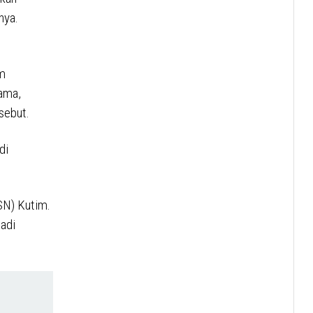
nya.
em
sama,
sebut.
di
SN) Kutim.
adi