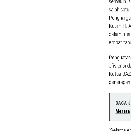
semakin i
salah satu
Penghargaa
Kutim H. A
dalam memb
empat tahu
Penguatan 
efisiensi d
Ketua BAZ
penerapan 
BACA 
Merata
“Selama e