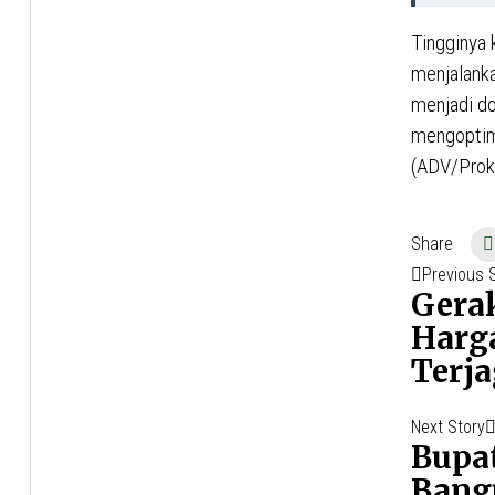
Tingginya
menjalanka
menjadi do
mengoptima
(ADV/Pro
Share
Naviga
Previous 
Gera
pos
Harg
Terj
Next Story
Bupa
Bangu