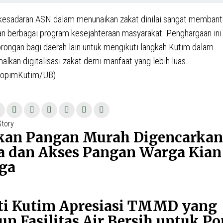
 kesadaran ASN dalam menunaikan zakat dinilai sangat memba
n berbagai program kesejahteraan masyarakat. Penghargaan ini
rongan bagi daerah lain untuk mengikuti langkah Kutim dalam
lkan digitalisasi zakat demi manfaat yang lebih luas.
kopimKutim/UB)
si
Story
Previous
kan Pangan Murah Digencarkan
post:
a dan Akses Pangan Warga Kian
aga
Next
ti Kutim Apresiasi TMMD yang
post:
n Fasilitas Air Bersih untuk P