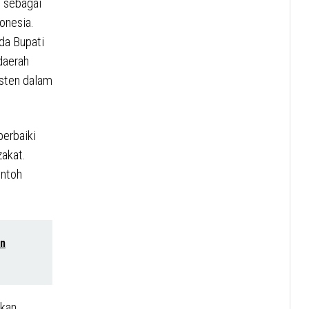
 sebagai
onesia.
da Bupati
daerah
isten dalam
perbaiki
zakat.
ontoh
an
ukan