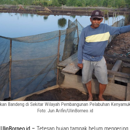
kan Bandeng di Sekitar Wilayah Pembangunan Pelabuhan Kenyamuk
Foto: Jun Arifin/UlinBorneo.id
 UlinBorneo.id –
Tetesan hujan tampak belum mengering 