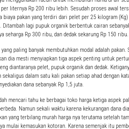
r, per liternya Rp 200 ribu lebih. Sesudah proses awal ter
a biaya pakan yang terdiri dari pelet per 25 kilogram (Kg
h. Ditambah lagi pupuk organik berbentuk cairan sebanyak 
nya seharga Rp 300 ribu, dan dedak sekarung Rp 150 ribu.
a yang paling banyak membutuhkan modal adalah pakan. 
kan dia mesti menyiapkan tiga aspek penting untuk per
eng diantaranya pelet, pupuk organik dan dedak. Ketigan
 sekaligus dalam satu kali pakan setiap ahad dengan kata
yediakan dana sebanyak Rp 1,5 juta.
ah mencari tahu ke berbagai toko harga ketiga aspek pa
berbeda. Namun sekali waktu karena kekurangan dana di
an yang terbilang murah harga nya terutama setelah ta
nya mulai kemasukan kotoran. Karena semenjak itu pemb