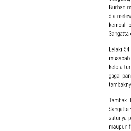
Burhan m
dia melew
kembali b
Sangatta 
Lelaki 54
musabab p
kelola tu
gagal pan
tambakny
Tambak ik
Sangatta 
satunya p
maupun fa