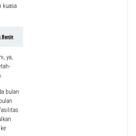
i kuasa
 Banjir
i, ya,
etah-
.
da bulan
bulan
asilitas
ulkan
 ke