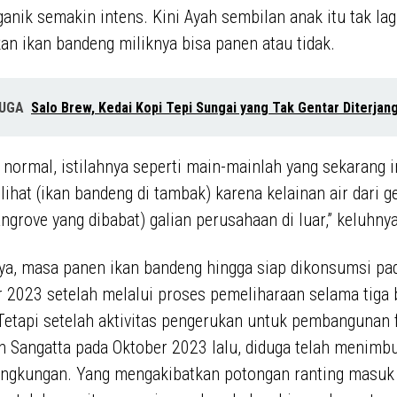
anik semakin intens. Kini Ayah sembilan anak itu tak lag
n ikan bandeng miliknya bisa panen atau tidak.
JUGA
Salo Brew, Kedai Kopi Tepi Sungai yang Tak Gentar Diterjang
 normal, istilahnya seperti main-mainlah yang sekarang in
 lihat (ikan bandeng di tambak) karena kelainan air dari g
ngrove yang dibabat) galian perusahaan di luar,” keluhnya
ya, masa panen ikan bandeng hingga siap dikonsumsi pa
2023 setelah melalui proses pemeliharaan selama tiga 
 Tetapi setelah aktivitas pengerukan untuk pembangunan f
 Sangatta pada Oktober 2023 lalu, diduga telah menimb
ingkungan. Yang mengakibatkan potongan ranting masuk