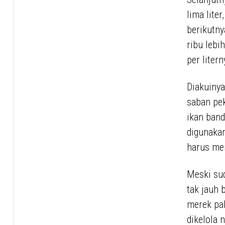
lima lite
berikutny
ribu lebi
per liter
Diakuiny
saban pe
ikan band
digunakan
harus men
Meski sud
tak jauh 
merek pak
dikelola 