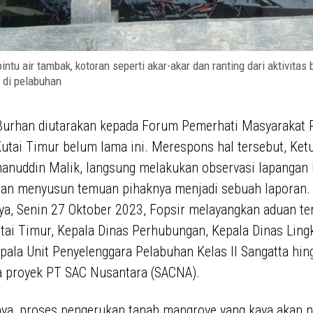
intu air tambak, kotoran seperti akar-akar dan ranting dari aktivitas
 di pelabuhan
Burhan diutarakan kepada Forum Pemerhati Masyarakat P
Kutai Timur belum lama ini. Merespons hal tersebut, Ket
manuddin Malik, langsung melakukan observasi lapangan
 dan menyusun temuan pihaknya menjadi sebuah laporan.
ya, Senin 27 Oktober 2023, Fopsir melayangkan aduan te
tai Timur, Kepala Dinas Perhubungan, Kepala Dinas Lin
pala Unit Penyelenggara Pelabuhan Kelas II Sangatta hin
a proyek PT SAC Nusantara (SACNA).
a, proses pengerukan tanah mangrove yang kaya akan nu