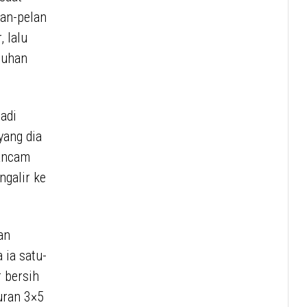
an-pelan
 lalu
buhan
adi
yang dia
rancam
ngalir ke
an
 ia satu-
r bersih
uran 3×5