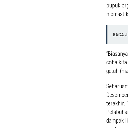
pupuk org
memastika
BACA 
“Biasanya
coba kita
getah (ma
Seharusn
Desember 
terakhir.
Pelabuhan
dampak l