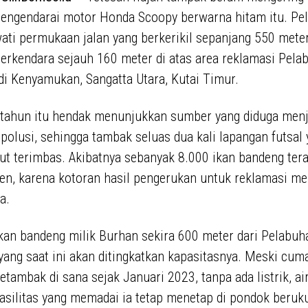
engendarai motor Honda Scoopy berwarna hitam itu. Pel
ati permukaan jalan yang berkerikil sepanjang 550 meter,
erkendara sejauh 160 meter di atas area reklamasi Pela
di Kenyamukan, Sangatta Utara, Kutai Timur.
 tahun itu hendak menunjukkan sumber yang diduga menj
olusi, sehingga tambak seluas dua kali lapangan futsal 
rut terimbas. Akibatnya sebanyak 8.000 ikan bandeng te
en, karena kotoran hasil pengerukan untuk reklamasi me
a.
an bandeng milik Burhan sekira 600 meter dari Pelabuh
yang saat ini akan ditingkatkan kapasitasnya. Meski cuma
etambak di sana sejak Januari 2023, tanpa ada listrik, ai
silitas yang memadai ia tetap menetap di pondok beruk