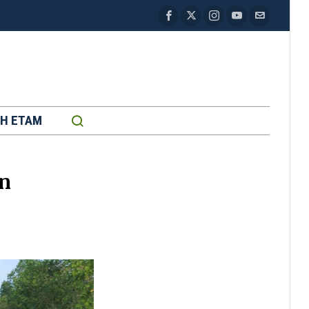
H ETAM
an