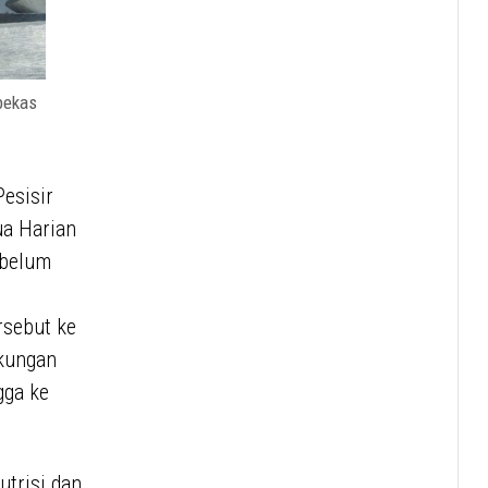
 bekas
esisir
ua Harian
 belum
rsebut ke
gkungan
gga ke
trisi dan