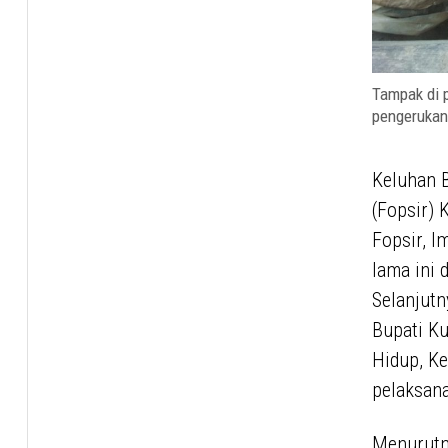
Tampak di p
pengerukan
Keluhan 
(Fopsir) 
Fopsir, I
lama ini
Selanjutn
Bupati Ku
Hidup, Ke
pelaksan
Menurutny