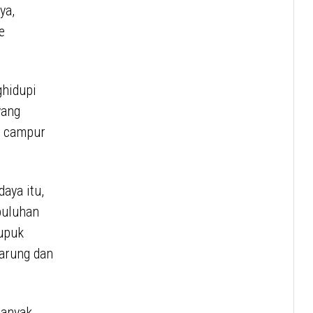
ya,
e
ghidupi
yang
) campur
daya itu,
puluhan
pupuk
arung dan
banyak