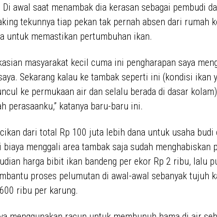
. Di awal saat menambak dia kerasan sebagai pembudi da
king tekunnya tiap pekan tak pernah absen dari rumah k
a untuk memastikan pertumbuhan ikan.
 kasian masyarakat kecil cuma ini pengharapan saya men
saya. Sekarang kalau ke tambak seperti ini (kondisi ikan 
ncul ke permukaan air dan selalu berada di dasar kolam
h perasaanku,” katanya baru-baru ini.
cikan dari total Rp 100 juta lebih dana untuk usaha budi 
i biaya menggali area tambak saja sudah menghabiskan 
udian harga bibit ikan bandeng per ekor Rp 2 ribu, lalu 
mbantu proses pelumutan di awal-awal sebanyak tujuh k
600 ribu per karung.
nya menggunakan racun untuk membunuh hama di air se