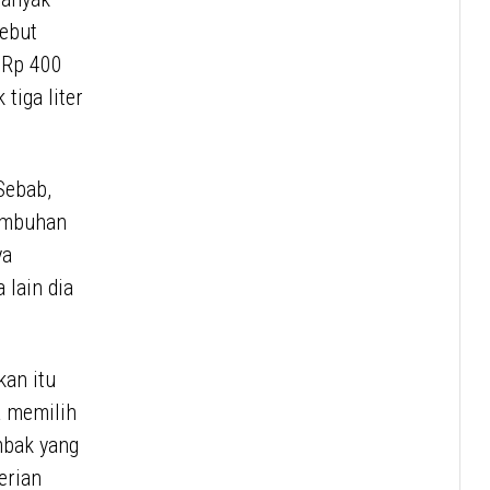
sebut
) Rp 400
tiga liter
Sebab,
tumbuhan
ya
 lain dia
kan itu
a memilih
mbak yang
erian