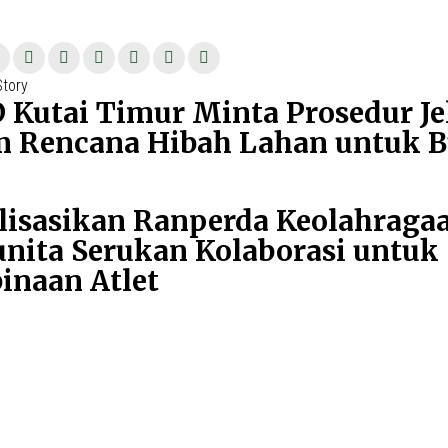
si
Story
Previous
Kutai Timur Minta Prosedur Je
post:
m Rencana Hibah Lahan untuk B
Next
lisasikan Ranperda Keolahraga
post:
nita Serukan Kolaborasi untuk
inaan Atlet