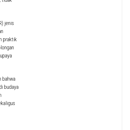
) jenis
an
n praktik
olongan
 upaya
n bahwa
di budaya
h
ekaligus