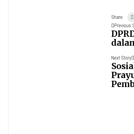
Share
Naviga
Previous 
DPRD 
pos
dala
Next Story
Sosia
Prayu
Pemb