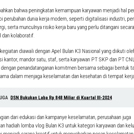
ahkan bahwa peningkatan kemampuan karyawan menjadi hal pen
 perubahan dunia kerja modern, seperti digitalisasi industri, pe
gi, serta munculnya risiko kerja baru yang perlu ditangani secar
 dan kolaboratif.
kegiatan diawali dengan Apel Bulan K3 Nasional yang diikuti ole
si kantor, mandor satu, staf, serta karyawan PT SKP dan PT CN
an dengan penandatanganan komitmen bersama sebagai bentuk t
ama dalam menjaga keselamatan dan kesehatan di tempat kerja
JUGA
DSN Bukukan Laba Rp 848 Miliar di Kuartal III-2024
gian dari edukasi dan kampanye keselamatan, perusahaan juga
n hadiah lomba vlog Bulan K3 untuk kategori karyawan dan kelu
ni menjadi sarana kreatif untuk menyebarkan pesan keselamatan,