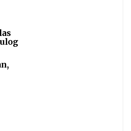
las
ulog
an,