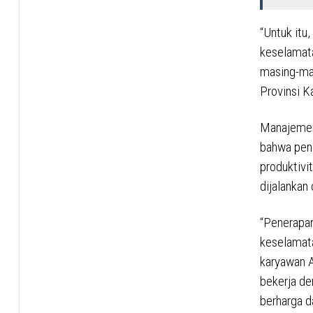
“Untuk itu
keselamata
masing-mas
Provinsi K
Manajemen
bahwa pene
produktivi
dijalankan
“Penerapan 
keselamata
karyawan A
bekerja de
berharga d