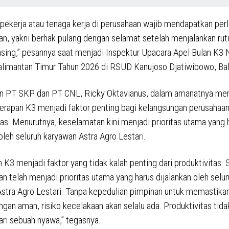
, pekerja atau tenaga kerja di perusahaan wajib mendapatkan per
n, yakni berhak pulang dengan selamat setelah menjalankan rut
ing,” pesannya saat menjadi Inspektur Upacara Apel Bulan K3 
alimantan Timur Tahun 2026 di RSUD Kanujoso Djatiwibowo, Bal
 PT SKP dan PT CNL, Ricky Oktavianus, dalam amanatnya me
rapan K3 menjadi faktor penting bagi kelangsungan perusahaan,
tas. Menurutnya, keselamatan kini menjadi prioritas utama yang 
 oleh seluruh karyawan Astra Agro Lestari.
K3 menjadi faktor yang tidak kalah penting dari produktivitas. S
n telah menjadi prioritas utama yang harus dijalankan oleh selur
stra Agro Lestari. Tanpa kepedulian pimpinan untuk memastika
ngan aman, risiko kecelakaan akan selalu ada. Produktivitas tida
ari sebuah nyawa,” tegasnya.