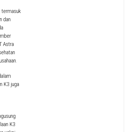
, termasuk
n dan
da
Sumber
T Astra
sehatan
rusahaan.
dalam
n K3 juga
engusung
laan K3