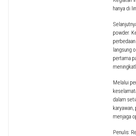
hanya di l
Selanjutny
powder. Ke
perbedaan 
langsung o
pertama pa
meningkatk
Melalui pe
keselamata
dalam seti
karyawan, 
menjaga op
Penulis: R