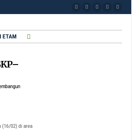
H ETAM
 SKP–
membangun
(16/02) di area