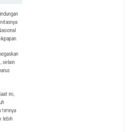
lindungan
initasnya
Nasional
ikpapan.
negaskan
 selain
harus
aat ini,
uh
n timnya
k lebih