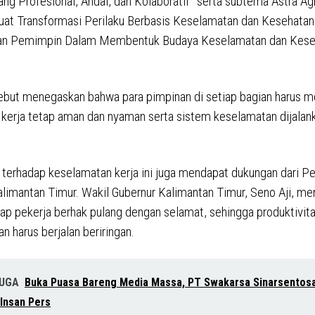
ang Profesional, Andal, dan Kolaboratif” serta subtema Astra Ag
at Transformasi Perilaku Berbasis Keselamatan dan Kesehatan
tan Pemimpin Dalam Membentuk Budaya Keselamatan dan Kese
ebut menegaskan bahwa para pimpinan di setiap bagian harus 
 kerja tetap aman dan nyaman serta sistem keselamatan dijalan
erhadap keselamatan kerja ini juga mendapat dukungan dari P
alimantan Timur. Wakil Gubernur Kalimantan Timur, Seno Aji, m
ap pekerja berhak pulang dengan selamat, sehingga produktivit
n harus berjalan beriringan.
JUGA
Buka Puasa Bareng Media Massa, PT Swakarsa Sinarsentosa
 Insan Pers