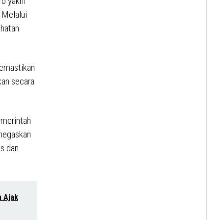
ro yakni
 Melalui
hatan
memastikan
kan secara
emerintah
enegaskan
as dan
 Ajak