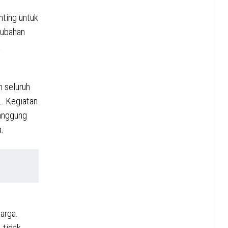
ting untuk
rubahan
a
h seluruh
L. Kegiatan
anggung
.
arga.
 tidak