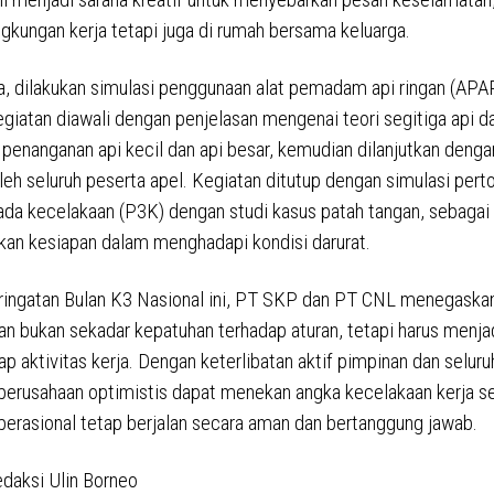
ingkungan kerja tetapi juga di rumah bersama keluarga.
a, dilakukan simulasi penggunaan alat pemadam api ringan (APAR
giatan diawali dengan penjelasan mengenai teori segitiga api d
penanganan api kecil dan api besar, kemudian dilanjutkan denga
leh seluruh peserta apel. Kegiatan ditutup dengan simulasi pert
da kecelakaan (P3K) dengan studi kasus patah tangan, sebagai
an kesiapan dalam menghadapi kondisi darurat.
ringatan Bulan K3 Nasional ini, PT SKP dan PT CNL menegaska
n bukan sekadar kepatuhan terhadap aturan, tetapi harus menja
ap aktivitas kerja. Dengan keterlibatan aktif pimpinan dan seluru
perusahaan optimistis dapat menekan angka kecelakaan kerja s
erasional tetap berjalan secara aman dan bertanggung jawab.
edaksi Ulin Borneo