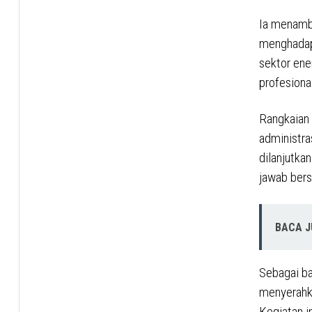
Ia menamb
menghadapi
sektor ener
profesional
Rangkaian 
administra
dilanjutk
jawab bers
BACA 
Sebagai ba
menyerahka
Kegiatan i