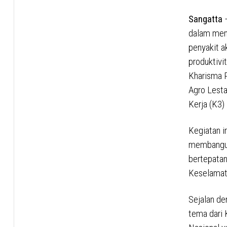
Sangatta
–
dalam menj
penyakit a
produktivi
Kharisma P
Agro Lesta
Kerja (K3)
Kegiatan 
membangun 
bertepata
Keselamata
Sejalan de
tema dari