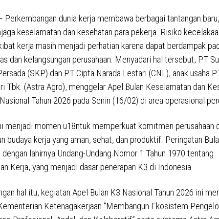
 Perkembangan dunia kerja membawa berbagai tantangan baru
aga keselamatan dan kesehatan para pekerja. Risiko kecelakaa
kibat kerja masih menjadi perhatian karena dapat berdampak pa
tas dan kelangsungan perusahaan. Menyadari hal tersebut, PT 
ersada (SKP) dan PT Cipta Narada Lestari (CNL), anak usaha P
ri Tbk. (Astra Agro), menggelar Apel Bulan Keselamatan dan Ke
 Nasional Tahun 2026 pada Senin (16/02) di area operasional pe
ini menjadi momen u18ntuk memperkuat komitmen perusahaan 
budaya kerja yang aman, sehat, dan produktif. Peringatan Bula
n dengan lahirnya Undang-Undang Nomor 1 Tahun 1970 tentang
n Kerja, yang menjadi dasar penerapan K3 di Indonesia.
ngan hal itu, kegiatan Apel Bulan K3 Nasional Tahun 2026 ini m
 Kementerian Ketenagakerjaan “Membangun Ekosistem Pengelo