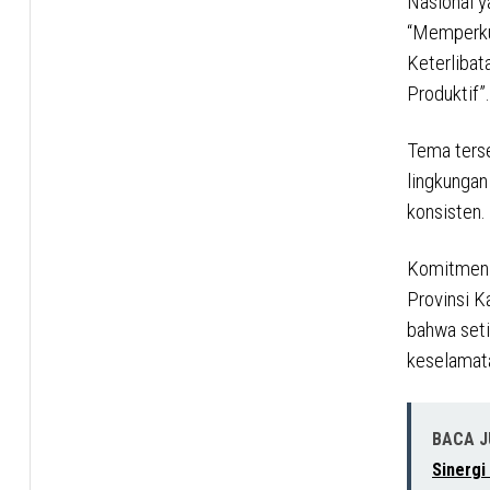
Nasional y
“Memperku
Keterliba
Produktif”.
Tema ters
lingkungan
konsisten.
Komitmen t
Provinsi K
bahwa seti
keselamata
BACA 
Sinergi