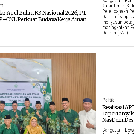
Sangatta – Pem
it
Kutai Timur (Kut
Perencanaan P
ar Apel Bulan K3 Nasional 2026, PT
Daerah (Bapped
P–CNL Perkuat Budaya Kerja Aman
menyusun peta j
meningkatkan P
Daerah (PAD).…
Politik
Realisasi AP
Dipertanyaka
NasDem Desa
Sangatta – Dew