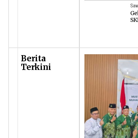
Saw
Gel
SK
Berita
Terkini