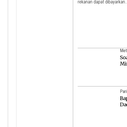
rekanan dapat dibayarkan.
Met
So
Mi
Par
Ba
Da