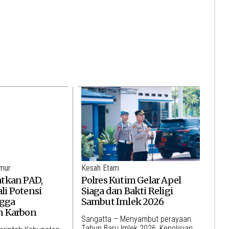
imur
Kesah Etam
tkan PAD,
Polres Kutim Gelar Apel
i Potensi
Siaga dan Bakti Religi
ngga
Sambut Imlek 2026
n Karbon
Sangatta – Menyambut perayaan
Tahun Baru Imlek 2026, Kepolisian