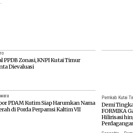
…
ro
al PPDB Zonasi, KNPI Kutai Timur
nta Dievaluasi
iwara
Pemkab Kutai T
por PDAM Kutim Siap Harumkan Nama
Demi Tingka
erah di Porda Perpamsi Kaltim VII
FORMIKA Gal
Hilirisasi hi
Perdaganga