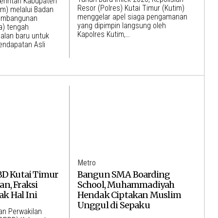
erintah Kabupaten
Resor (Polres) Kutai Timur (Kutim)
im) melalui Badan
menggelar apel siaga pengamanan
embangunan
yang dipimpin langsung oleh
a) tengah
Kapolres Kutim,…
alan baru untuk
endapatan Asli
Metro
BD Kutai Timur
Bangun SMA Boarding
n, Fraksi
School, Muhammadiyah
k Hal Ini
Hendak Ciptakan Muslim
Unggul di Sepaku
an Perwakilan