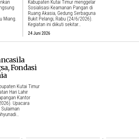
unkan
Kabupaten Kutai Timur menggelar
angsung
Sosialisasi Keamanan Pangan di
Ruang Akasia, Gedung Serbaguna
au Miang.
Bukit Pelangi, Rabu (24/6/2026).
Kegiatan ini diikuti sekitar…
24 Juni 2026
ancasila
sa, Fondasi
ia
bupaten Kutai Timur
tan Hari Lahir
apangan Kantor
/2026). Upacara
h Sulaiman
ahyunadi…