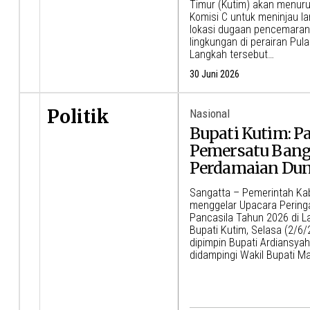
Timur (Kutim) akan menur
Komisi C untuk meninjau l
lokasi dugaan pencemaran
lingkungan di perairan Pul
Langkah tersebut…
30 Juni 2026
Politik
Nasional
Bupati Kutim: P
Pemersatu Bang
Perdamaian Dun
Sangatta – Pemerintah Ka
menggelar Upacara Peringa
Pancasila Tahun 2026 di L
Bupati Kutim, Selasa (2/6
dipimpin Bupati Ardiansya
didampingi Wakil Bupati M