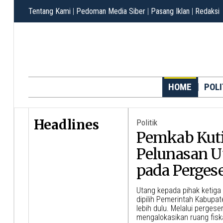
Tentang Kami
|
Pedoman Media Siber
|
Pasang Iklan
|
Redaksi
HOME
POLI
Headlines
Politik
Pemkab Kuti
Pelunasan U
pada Perges
Utang kepada pihak ketiga
dipilih Pemerintah Kabupat
lebih dulu. Melalui perges
mengalokasikan ruang fisk