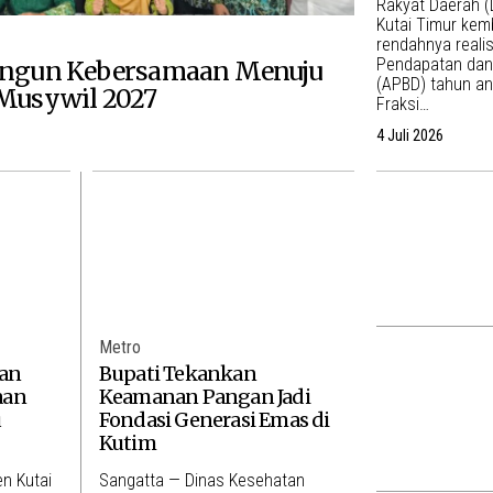
Rakyat Daerah 
Kutai Timur kem
rendahnya reali
Pendapatan dan
ngun Kebersamaan Menuju
(APBD) tahun a
Musywil 2027
Fraksi…
4 Juli 2026
Metro
an
Bupati Tekankan
aan
Keamanan Pangan Jadi
u
Fondasi Generasi Emas di
Kutim
n Kutai
Sangatta — Dinas Kesehatan