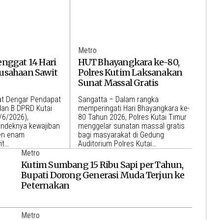
Metro
nggat 14 Hari
HUT Bhayangkara ke-80,
usahaan Sawit
Polres Kutim Laksanakan
Sunat Massal Gratis
at Dengar Pendapat
Sangatta – Dalam rangka
dan B DPRD Kutai
memperingati Hari Bhayangkara ke-
/6/2026),
80 Tahun 2026, Polres Kutai Timur
ndeknya kewajiban
menggelar sunatan massal gratis
en enam
bagi masyarakat di Gedung
it…
Auditorium Polres Kutai…
Metro
Kutim Sumbang 15 Ribu Sapi per Tahun,
Bupati Dorong Generasi Muda Terjun ke
Peternakan
Metro